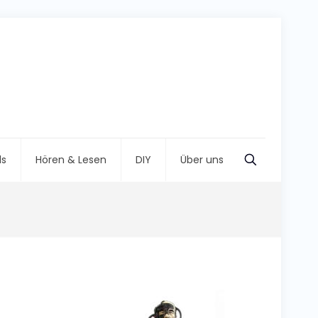
ls
Hören & Lesen
DIY
Über uns