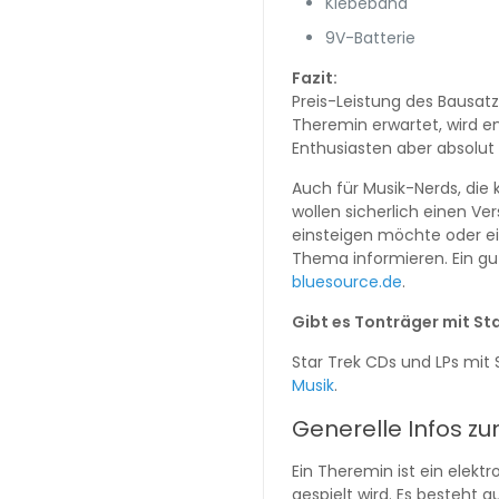
Klebeband
9V-Batterie
Fazit:
Preis-Leistung des Bausatze
Theremin erwartet, wird en
Enthusiasten aber absolut
Auch für Musik-Nerds, die
wollen sicherlich einen Ve
einsteigen möchte oder ein
Thema informieren. Ein gut
bluesource.de
.
Gibt es Tonträger mit St
Star Trek CDs und LPs mit S
Musik
.
Generelle Infos z
Ein Theremin ist ein elek
gespielt wird. Es besteht a