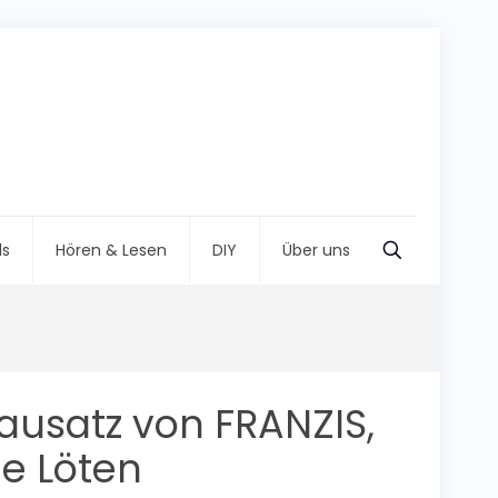
ls
Hören & Lesen
DIY
Über uns
usatz von FRANZIS,
e Löten