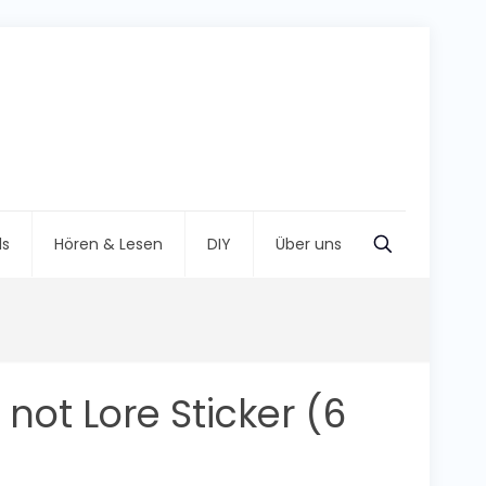
ls
Hören & Lesen
DIY
Über uns
 not Lore Sticker (6