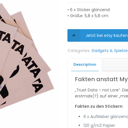
• 6 x Sticker glänzend
• Größe: 5,8 x 5,8 cm
Jetzt bei etsy kaufen
Categories:
Gadgets & Spielz
Description
Fakten anstatt My
„Trust Data – not Lore“. D
erstmals(?) auf einer „ma
Fakten zu den Stickern:
6 x Aufkleber glänzen
120 g/m2 Papier