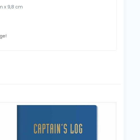
m x 9,8 cm
age!