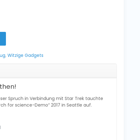
eug
,
Witzige Gadgets
then!
ieser Spruch in Verbindung mit Star Trek tauchte
rch for science-Demo“ 2017 in Seattle auf.
d