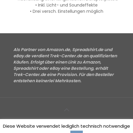
• Inkl. Licht- und Soundeffekte
• Drei versch. Einstellungen möglich
Als Partner von Amazon.de, Spreadshirt.de und
eBay.de verdient Trek-Center.de an qualifizierten
Käufen. Erfolgt über einen Link zu Amazon,
Spreadshirt oder eBay eine Bestellung, erhält
Trek-Center.de eine Provision. Für den Besteller
entstehen keinerlei Mehrkosten.
Impressum
Datenschutzerklärung
Kontakt
Diese Website verwendet lediglich technisch notwendige