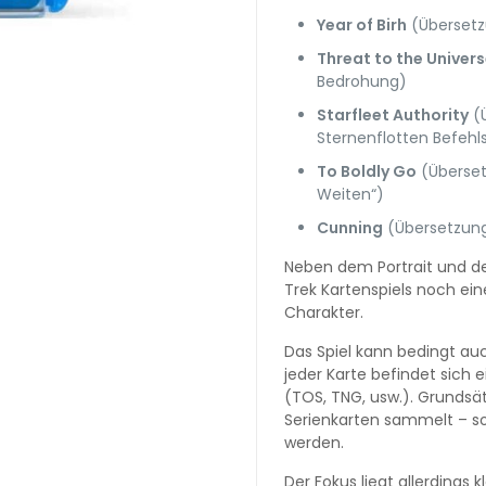
Year of Birh
(Übersetz
Threat to the Univer
Bedrohung)
Starfleet Authority
(Ü
Sternenflotten Befehl
To Boldly Go
(Überset
Weiten“)
Cunning
(Übersetzung
Neben dem Portrait und den
Trek Kartenspiels noch ein
Charakter.
Das Spiel kann bedingt auc
jeder Karte befindet sich e
(TOS, TNG, usw.). Grundsätz
Serienkarten sammelt – so
werden.
Der Fokus liegt allerdings