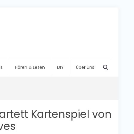
ls
Hören & Lesen
DIY
Über uns
artett Kartenspiel von
ves