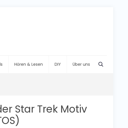
ls
Hören & Lesen
DIY
Über uns
er Star Trek Motiv
TOS)