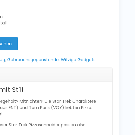
gn
all
sehen
eug
,
Gebrauchsgegenstände
,
Witzige Gadgets
it Stil!
hergeholt? Mitnichten! Die Star Trek Charaktere
 aus ENT) und Tom Paris (VOY) liebten Pizza.
a!
ieser Star Trek Pizzaschneider passen also