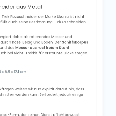
neider aus Metall
 Trek Pizzaschneider der Marke Ukonic ist nicht
füllt auch seine Bestimmung – Pizza schneiden –
ungiert dabei als rotierendes Messer und
 durch Käse, Belag und Boden. Der
Schiffskorpus
und das
Messer aus rostfreiem Stahl
h bei Nicht-Trekkis für erstaunte Blicke sorgen.
x 5,8 x 12,1 cm
agen weisen wir nun explizit darauf hin, dass
hnitten werden kann (erfordert jedoch einige
rprise-Form, der seinen Dienst pflichtbewusst