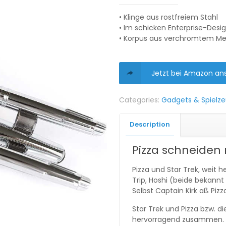
• Klinge aus rostfreiem Stahl
• Im schicken Enterprise-Desi
• Korpus aus verchromtem Met
Jetzt bei Amazon an
Categories:
Gadgets & Spielz
Description
Pizza schneiden m
Pizza und Star Trek, weit 
Trip, Hoshi (beide bekannt
Selbst Captain Kirk aß Pizz
Star Trek und Pizza bzw. d
hervorragend zusammen.