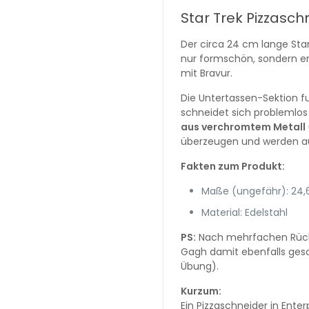
Star Trek Pizzasch
Der circa 24 cm lange Star
nur formschön, sondern er
mit Bravur.
Die Untertassen-Sektion f
schneidet sich problemlos
aus verchromtem Metall
überzeugen und werden auc
Fakten zum Produkt:
Maße (ungefähr): 24,6 
Material: Edelstahl
PS:
Nach mehrfachen Rückfr
Gagh damit ebenfalls gesc
Übung).
Kurzum:
Ein Pizzaschneider in Ente